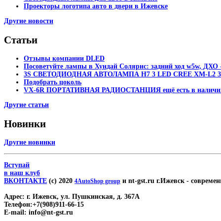
Проекторы логотипа авто в двери в Ижевске
Другие новости
Статьи
Отзывы компании DLED
Посоветуйте лампы в Хундай Солярис: задний ход w5w, ДХО -
3S СВЕТОДИОДНАЯ АВТОЛАМПА H7 3 LED CREE XM-L2 30
Подобрать цоколь
VX-6R ПОРТАТИВНАЯ РАДИОСТАНЦИЯ ещё есть в наличи
Другие статьи
Новинки
Другие новинки
Вступай
в наш клуб
ВКОНТАКТЕ
(c) 2020
и nt-gst.ru г.Ижевск
- современ
4AutoShop group
Адрес:
г. Ижевск, ул. Пушкинская, д. 367А
Телефон:
+7(908)911-66-15
E-mail:
info@nt-gst.ru