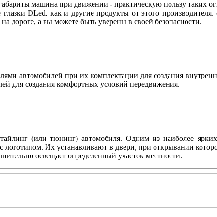
абариты машина при движении - практическую пользу таких огн
 глазки DLed, как и другие продукты от этого производителя
ы на дороге, а вы можете быть уверены в своей безопасности.
ями автомобилей при их комплектации для создания внутренн
лей для создания комфортных условий передвижения.
тайлинг (или тюнинг) автомобиля. Одним из наиболее ярких 
с логотипом. Их устанавливают в двери, при открывании котор
олнительно освещает определенный участок местности.