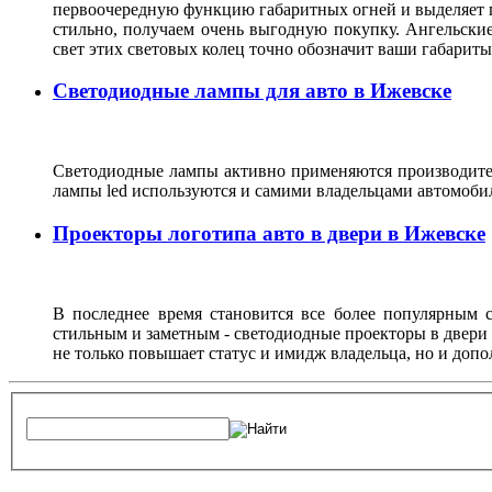
первоочередную функцию габаритных огней и выделяет г
стильно, получаем очень выгодную покупку. Ангельские
свет этих световых колец точно обозначит ваши габарит
Светодиодные лампы для авто в Ижевске
Светодиодные лампы активно применяются производител
лампы led используются и самими владельцами автомоби
Проекторы логотипа авто в двери в Ижевске
В последнее время становится все более популярным с
стильным и заметным - светодиодные проекторы в двери 
не только повышает статус и имидж владельца, но и доп