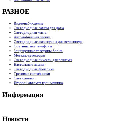
РАЗНОЕ
Видеонаблюдение
Светодиодные лампы для дома
Светодиодная лента
Автомобильная пленка
Светодиодные аксессуары для велосипеда
Спутниковые телефоны
Защищенные телефоны Sonim
Металлодетекторы
Светодиодные пиксели для рекламы
Настольные лампы
Светодиодные фонарики
Трековые светильники
Светильники
Игровой автомат кран машина
Информация
Новости