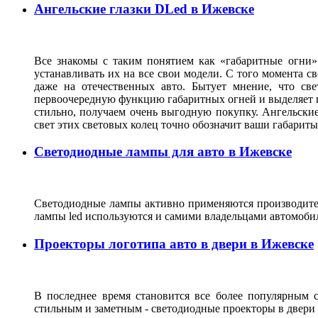
Ангельские глазки DLed в Ижевске
Все знакомы с таким понятием как «габаритные огни»
устанавливать их на все свои модели. С того момента с
даже на отечественных авто. Бытует мнение, что св
первоочередную функцию габаритных огней и выделяет г
стильно, получаем очень выгодную покупку. Ангельские
свет этих световых колец точно обозначит ваши габарит
Светодиодные лампы для авто в Ижевске
Светодиодные лампы активно применяются производител
лампы led используются и самими владельцами автомоби
Проекторы логотипа авто в двери в Ижевске
В последнее время становится все более популярным с
стильным и заметным - светодиодные проекторы в двери 