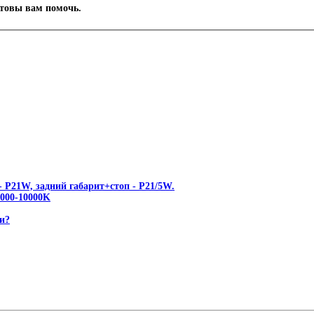
отовы вам помочь.
 P21W, задний габарит+стоп - P21/5W.
00-10000K
и?