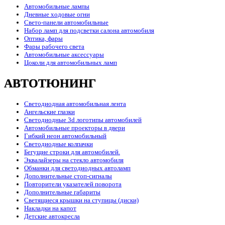
Автомобильные лампы
Дневные ходовые огни
Свето-панели автомобильные
Набор ламп для подсветки салона автомобиля
Оптика, фары
Фары рабочего света
Автомобильные аксессуары
Цоколи для автомобильных ламп
АВТОТЮНИНГ
Светодиодная автомобильная лента
Ангельские глазки
Светодиодные 3d логотипы автомобилей
Автомобильные проекторы в двери
Гибкий неон автомобильный
Светодиодные колпачки
Бегущие строки для автомобилей.
Эквалайзеры на стекло автомобиля
Обманки для светодиодных автоламп
Дополнительные стоп-сигналы
Повторители указателей поворота
Дополнительные габариты
Светящиеся крышки на ступицы (диски)
Накладки на капот
Детские автокресла