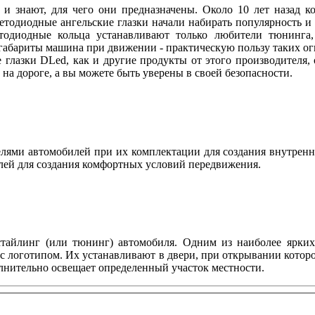
 и знают, для чего они предназначены. Около 10 лет назад
ветодиодные ангельские глазки начали набирать популярность и
етодиодные кольца устанавливают только любители тюнинга, 
абариты машина при движении - практическую пользу таких огн
 глазки DLed, как и другие продукты от этого производителя
ы на дороге, а вы можете быть уверены в своей безопасности.
ями автомобилей при их комплектации для создания внутренн
лей для создания комфортных условий передвижения.
тайлинг (или тюнинг) автомобиля. Одним из наиболее ярких 
с логотипом. Их устанавливают в двери, при открывании котор
олнительно освещает определенный участок местности.