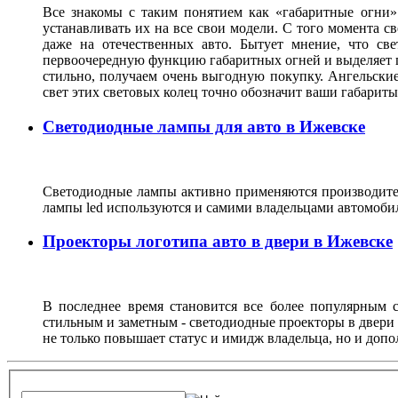
Все знакомы с таким понятием как «габаритные огни»
устанавливать их на все свои модели. С того момента с
даже на отечественных авто. Бытует мнение, что св
первоочередную функцию габаритных огней и выделяет г
стильно, получаем очень выгодную покупку. Ангельские
свет этих световых колец точно обозначит ваши габарит
Светодиодные лампы для авто в Ижевске
Светодиодные лампы активно применяются производител
лампы led используются и самими владельцами автомоби
Проекторы логотипа авто в двери в Ижевске
В последнее время становится все более популярным с
стильным и заметным - светодиодные проекторы в двери 
не только повышает статус и имидж владельца, но и доп