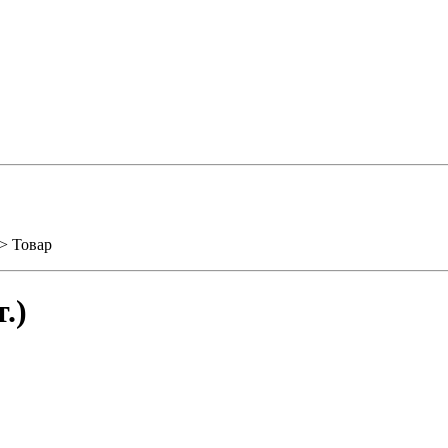
> Товар
.)