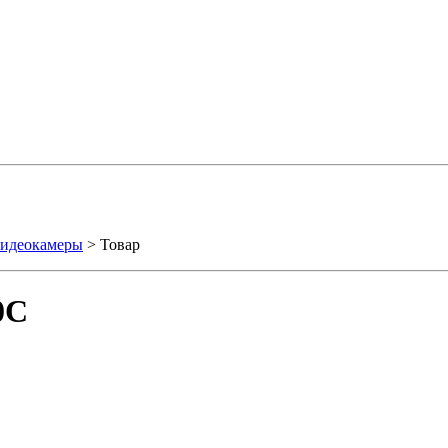
видеокамеры
> Товар
0C