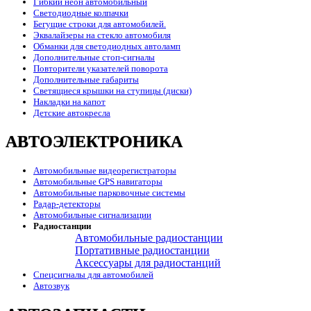
Гибкий неон автомобильный
Светодиодные колпачки
Бегущие строки для автомобилей.
Эквалайзеры на стекло автомобиля
Обманки для светодиодных автоламп
Дополнительные стоп-сигналы
Повторители указателей поворота
Дополнительные габариты
Светящиеся крышки на ступицы (диски)
Накладки на капот
Детские автокресла
АВТОЭЛЕКТРОНИКА
Автомобильные видеорегистраторы
Автомобильные GPS навигаторы
Автомобильные парковочные системы
Радар-детекторы
Автомобильные сигнализации
Радиостанции
Автомобильные радиостанции
Портативные радиостанции
Аксессуары для радиостанций
Спецсигналы для автомобилей
Автозвук