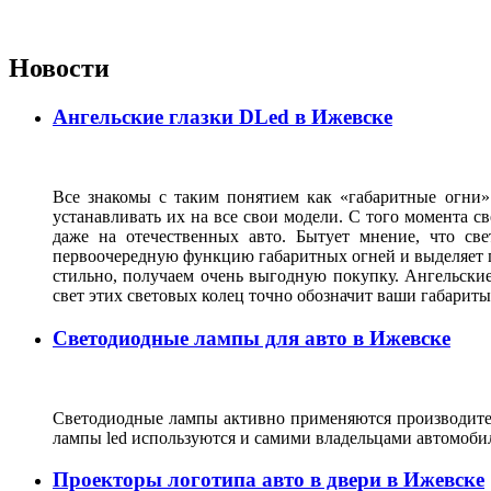
Новости
Ангельские глазки DLed в Ижевске
Все знакомы с таким понятием как «габаритные огни»
устанавливать их на все свои модели. С того момента с
даже на отечественных авто. Бытует мнение, что св
первоочередную функцию габаритных огней и выделяет г
стильно, получаем очень выгодную покупку. Ангельские
свет этих световых колец точно обозначит ваши габарит
Светодиодные лампы для авто в Ижевске
Светодиодные лампы активно применяются производител
лампы led используются и самими владельцами автомоби
Проекторы логотипа авто в двери в Ижевске