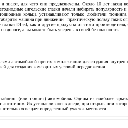
 и знают, для чего они предназначены. Около 10 лет назад
ветодиодные ангельские глазки начали набирать популярность и
етодиодные кольца устанавливают только любители тюнинга, 
абариты машина при движении - практическую пользу таких огн
 глазки DLed, как и другие продукты от этого производителя
ы на дороге, а вы можете быть уверены в своей безопасности.
ями автомобилей при их комплектации для создания внутренн
лей для создания комфортных условий передвижения.
тайлинг (или тюнинг) автомобиля. Одним из наиболее ярких 
с логотипом. Их устанавливают в двери, при открывании котор
олнительно освещает определенный участок местности.