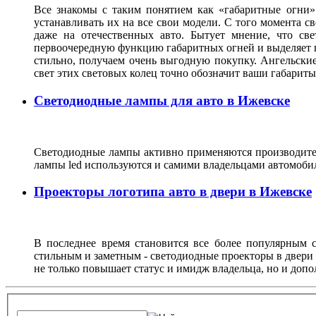
Все знакомы с таким понятием как «габаритные огни»
устанавливать их на все свои модели. С того момента с
даже на отечественных авто. Бытует мнение, что св
первоочередную функцию габаритных огней и выделяет г
стильно, получаем очень выгодную покупку. Ангельские
свет этих световых колец точно обозначит ваши габарит
Светодиодные лампы для авто в Ижевске
Светодиодные лампы активно применяются производител
лампы led используются и самими владельцами автомоби
Проекторы логотипа авто в двери в Ижевске
В последнее время становится все более популярным с
стильным и заметным - светодиодные проекторы в двери 
не только повышает статус и имидж владельца, но и доп