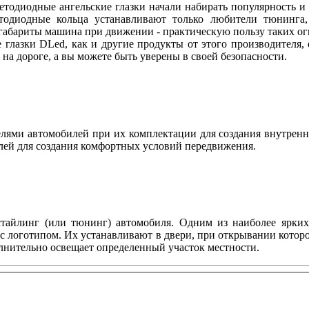
ветодиодные ангельские глазки начали набирать популярность и
етодиодные кольца устанавливают только любители тюнинга, 
абариты машина при движении - практическую пользу таких огн
 глазки DLed, как и другие продукты от этого производителя
ы на дороге, а вы можете быть уверены в своей безопасности.
ями автомобилей при их комплектации для создания внутренн
лей для создания комфортных условий передвижения.
тайлинг (или тюнинг) автомобиля. Одним из наиболее ярких 
с логотипом. Их устанавливают в двери, при открывании котор
олнительно освещает определенный участок местности.