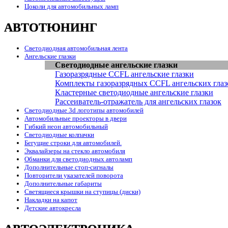
Цоколи для автомобильных ламп
АВТОТЮНИНГ
Светодиодная автомобильная лента
Ангельские глазки
Светодиодные ангельские глазки
Газоразрядные CCFL ангельские глазки
Комплекты газоразрядных CCFL ангельских глаз
Кластерные светодиодные ангельские глазки
Рассеиватель-отражатель для ангельских глазок
Светодиодные 3d логотипы автомобилей
Автомобильные проекторы в двери
Гибкий неон автомобильный
Светодиодные колпачки
Бегущие строки для автомобилей.
Эквалайзеры на стекло автомобиля
Обманки для светодиодных автоламп
Дополнительные стоп-сигналы
Повторители указателей поворота
Дополнительные габариты
Светящиеся крышки на ступицы (диски)
Накладки на капот
Детские автокресла