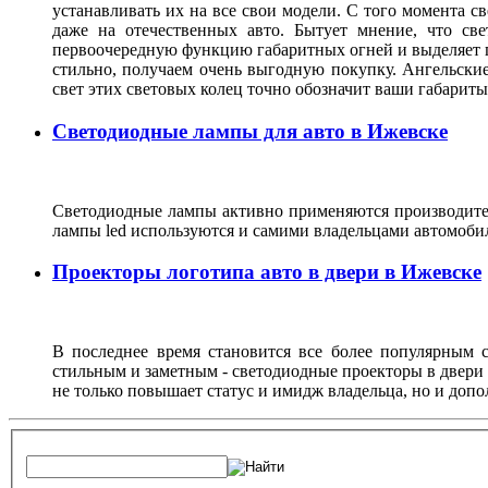
устанавливать их на все свои модели. С того момента с
даже на отечественных авто. Бытует мнение, что св
первоочередную функцию габаритных огней и выделяет г
стильно, получаем очень выгодную покупку. Ангельские
свет этих световых колец точно обозначит ваши габарит
Светодиодные лампы для авто в Ижевске
Светодиодные лампы активно применяются производител
лампы led используются и самими владельцами автомоби
Проекторы логотипа авто в двери в Ижевске
В последнее время становится все более популярным с
стильным и заметным - светодиодные проекторы в двери 
не только повышает статус и имидж владельца, но и доп