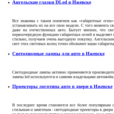
Ангельские глазки DLed в Ижевске
Все знакомы с таким понятием как «габаритные огни»
устанавливать их на все свои модели. С того момента с
даже на отечественных авто. Бытует мнение, что св
первоочередную функцию габаритных огней и выделяет г
стильно, получаем очень выгодную покупку. Ангельские
свет этих световых колец точно обозначит ваши габарит
Светодиодные лампы для авто в Ижевске
Светодиодные лампы активно применяются производител
лампы led используются и самими владельцами автомоби
Проекторы логотипа авто в двери в Ижевске
В последнее время становится все более популярным с
стильным и заметным - светодиодные проекторы в двери 