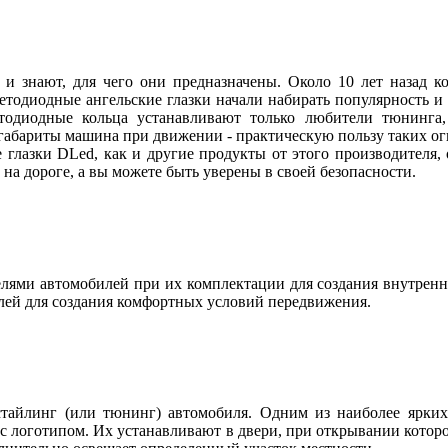
 и знают, для чего они предназначены. Около 10 лет назад
ветодиодные ангельские глазки начали набирать популярность и
етодиодные кольца устанавливают только любители тюнинга, 
абариты машина при движении - практическую пользу таких огн
 глазки DLed, как и другие продукты от этого производителя
ы на дороге, а вы можете быть уверены в своей безопасности.
ями автомобилей при их комплектации для создания внутренн
лей для создания комфортных условий передвижения.
тайлинг (или тюнинг) автомобиля. Одним из наиболее ярких 
с логотипом. Их устанавливают в двери, при открывании котор