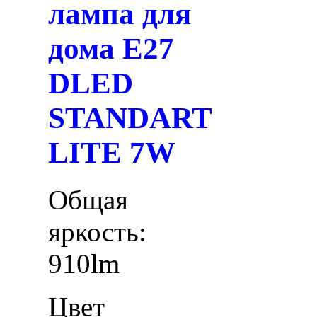
лампа для
дома E27
DLED
STANDART
LITE 7W
Общая
яркость:
910lm
Цвет