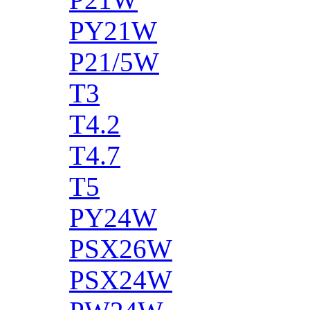
PY21W
P21/5W
T3
T4.2
T4.7
T5
PY24W
PSX26W
PSX24W