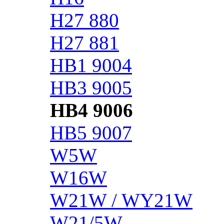
H27 880
H27 881
HB1 9004
HB3 9005
HB4 9006
HB5 9007
W5W
W16W
W21W / WY21W
W21/5W