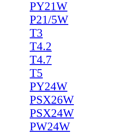
PY21W
P21/5W
T3
T4.2
T4.7
T5
PY24W
PSX26W
PSX24W
PW24W