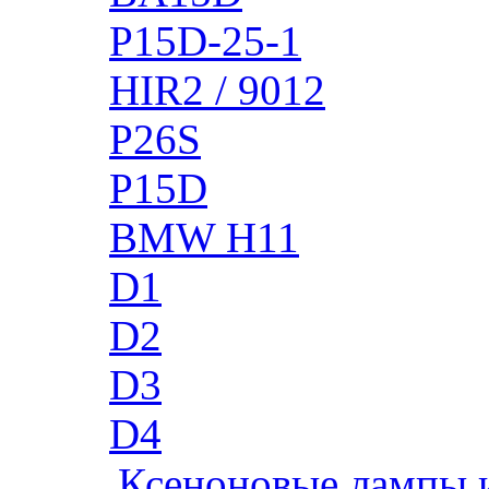
P15D-25-1
HIR2 / 9012
P26S
P15D
BMW H11
D1
D2
D3
D4
Ксеноновые лампы 