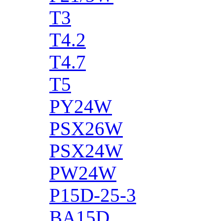
T3
T4.2
T4.7
T5
PY24W
PSX26W
PSX24W
PW24W
P15D-25-3
BA15D