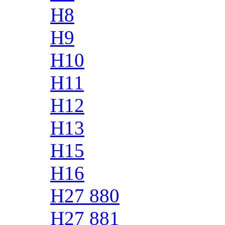
H8
H9
H10
H11
H12
H13
H15
H16
H27 880
H27 881