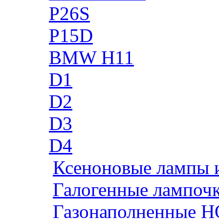
P26S
P15D
BMW H11
D1
D2
D3
D4
Ксеноновые лампы 
Галогенные лампоч
Газонаполненные H