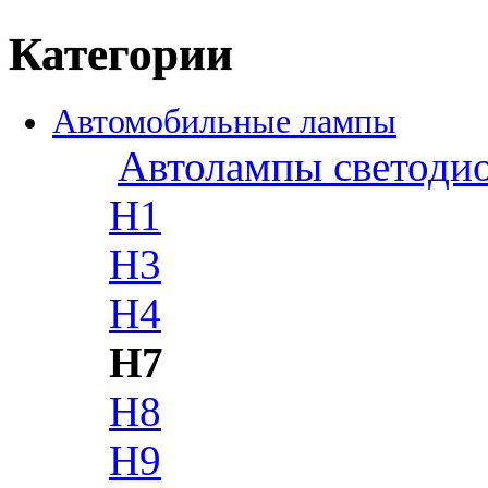
Категории
Автомобильные лампы
Автолампы светоди
H1
H3
H4
H7
H8
H9