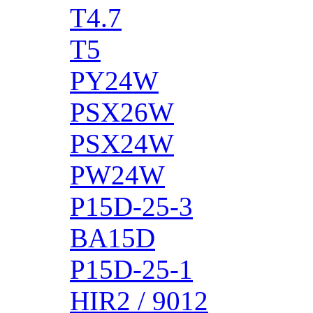
T4.7
T5
PY24W
PSX26W
PSX24W
PW24W
P15D-25-3
BA15D
P15D-25-1
HIR2 / 9012