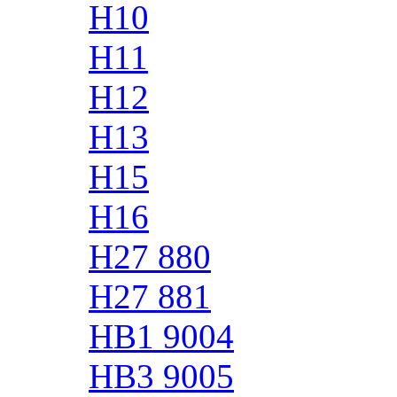
H10
H11
H12
H13
H15
H16
H27 880
H27 881
HB1 9004
HB3 9005