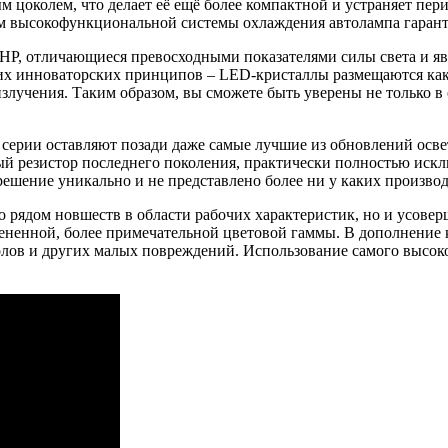
м цоколем, что делает её ещё более компактной и устраняет пе
м высокофункциональной системы охлаждения автолампа гарант
HP, отличающиеся превосходными показателями силы света и я
их инноваторских принципов – LED-кристаллы размещаются как 
злучения. Таким образом, вы сможете быть уверены не только в
серии оставляют позади даже самые лучшие из обновлений осве
 резистор последнего поколения, практически полностью искл
решение уникально и не представлено более ни у каких произво
 рядом новшеств в области рабочих характеристик, но и усов
мененной, более примечательной цветовой гаммы. В дополнение
олов и других малых повреждений. Использование самого высок