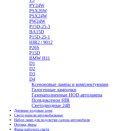
T5
PY24W
PSX26W
PSX24W
PW24W
P15D-25-3
BA15D
P15D-25-1
HIR2 / 9012
P26S
P15D
BMW H11
D1
D2
D3
D4
Ксеноновые лампы и комплектующие
Галогенные лампочки
Газонаполненные HOD автолампы
Псевдоксенон HIR
Cветодиодные 24B
Дневные ходовые огни
Свето-панели автомобильные
Набор ламп для подсветки салона автомобиля
Оптика, фары
Фары рабочего света