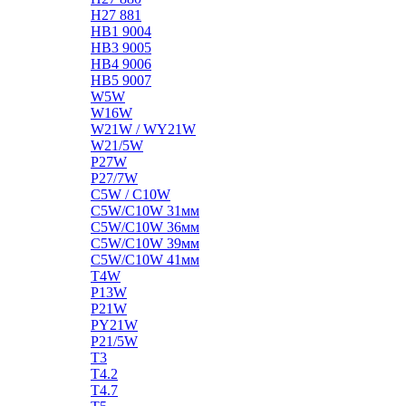
H27 881
HB1 9004
HB3 9005
HB4 9006
HB5 9007
W5W
W16W
W21W / WY21W
W21/5W
P27W
P27/7W
C5W / C10W
C5W/C10W 31мм
C5W/C10W 36мм
C5W/C10W 39мм
C5W/C10W 41мм
T4W
P13W
P21W
PY21W
P21/5W
T3
T4.2
T4.7