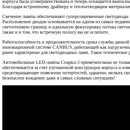
корпуса была усовершенствована и теперь оснащается выносны
Благодаря встроенному драйверу и теплоотводящим материала
Свечение лампы обеспечивают суперсовременные светодиоды 
Расположение диодов основывается на одном из самых недавн
светотеневую границу и идеальную фокусировку потока светои
также и в том, что встречную полосу вы не ослепите.
Работоспособность и продолжительность срока службы данной 
инновационной системе CANBUS, работающей как нагрузочный
ранее характерные для светодиодных ламп. Такое техническое 
Автомобильные LED-лампы Спаркл-3 примечательны не только
обеспечивается за счет улучшенной конструкции корпуса и из
предотвращающее появление потертостей, царапин, мелких ск
безопасное вождение даже в самых сложных ситуациях!