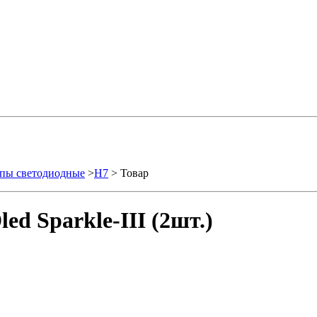
пы светодиодные
>
H7
> Товар
d Sparkle-III (2шт.)