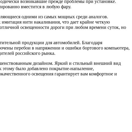
риодически возникавшие прежде проблемы при установке.
ированно вместится в любую фару.
вляющиеся одними из самых мощных среди аналогов.
имитация нити накаливания, что дает крайне четкую
 отличной освещенности дороги при любом времени суток, но
тительной продукции для автомобилей. Благодаря
ючены перебои в напряжении и ошибки бортового компьютера,
дителей российского рынка.
ершенствованным дизайном. Яркий и стильный внешний вид
 к этому было добавлено покрытие-напыление,
окачественного освещения гарантирует вам комфортное и