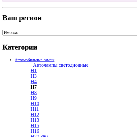
Ваш регион
Категории
Автомобильные лампы
Автолампы светодиодные
H1
H3
H4
H7
H8
H9
H10
H11
H12
H13
H15
H16
H27 880