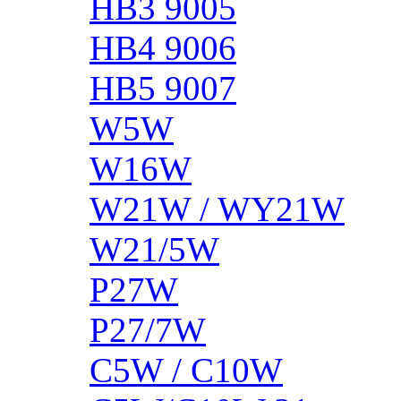
HB3 9005
HB4 9006
HB5 9007
W5W
W16W
W21W / WY21W
W21/5W
P27W
P27/7W
C5W / C10W