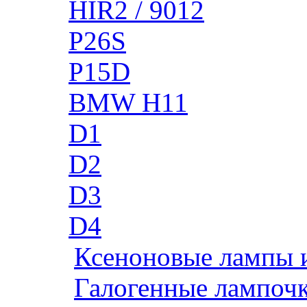
HIR2 / 9012
P26S
P15D
BMW H11
D1
D2
D3
D4
Ксеноновые лампы 
Галогенные лампоч