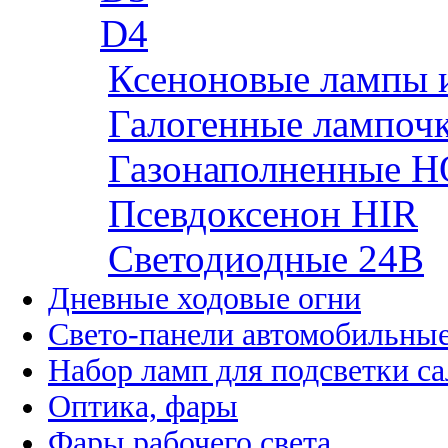
D4
Ксеноновые лампы 
Галогенные лампоч
Газонаполненные H
Псевдоксенон HIR
Cветодиодные 24B
Дневные ходовые огни
Свето-панели автомобильны
Набор ламп для подсветки с
Оптика, фары
Фары рабочего света