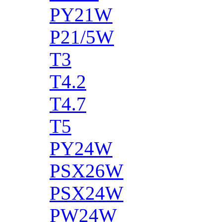
PY21W
P21/5W
T3
T4.2
T4.7
T5
PY24W
PSX26W
PSX24W
PW24W