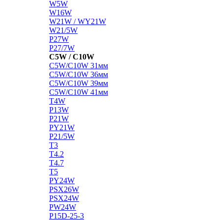
W5W
W16W
W21W / WY21W
W21/5W
P27W
P27/7W
C5W / C10W
C5W/C10W 31мм
C5W/C10W 36мм
C5W/C10W 39мм
C5W/C10W 41мм
T4W
P13W
P21W
PY21W
P21/5W
T3
T4.2
T4.7
T5
PY24W
PSX26W
PSX24W
PW24W
P15D-25-3