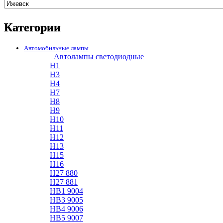
Категории
Автомобильные лампы
Автолампы светодиодные
H1
H3
H4
H7
H8
H9
H10
H11
H12
H13
H15
H16
H27 880
H27 881
HB1 9004
HB3 9005
HB4 9006
HB5 9007