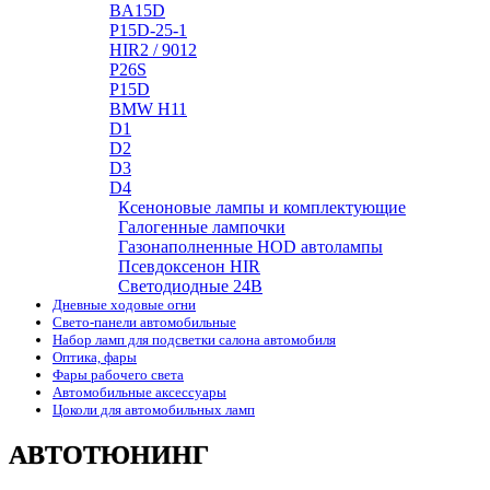
BA15D
P15D-25-1
HIR2 / 9012
P26S
P15D
BMW H11
D1
D2
D3
D4
Ксеноновые лампы и комплектующие
Галогенные лампочки
Газонаполненные HOD автолампы
Псевдоксенон HIR
Cветодиодные 24B
Дневные ходовые огни
Свето-панели автомобильные
Набор ламп для подсветки салона автомобиля
Оптика, фары
Фары рабочего света
Автомобильные аксессуары
Цоколи для автомобильных ламп
АВТОТЮНИНГ