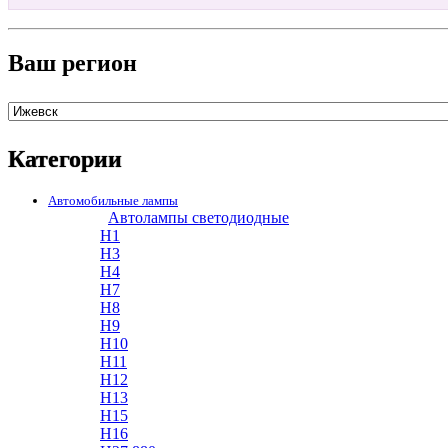
Ваш регион
Категории
Автомобильные лампы
Автолампы светодиодные
H1
H3
H4
H7
H8
H9
H10
H11
H12
H13
H15
H16