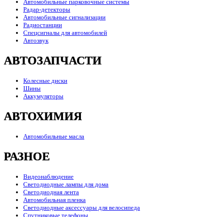
Автомобильные парковочные системы
Радар-детекторы
Автомобильные сигнализации
Радиостанции
Спецсигналы для автомобилей
Автозвук
АВТОЗАПЧАСТИ
Колесные диски
Шины
Аккумуляторы
АВТОХИМИЯ
Автомобильные масла
РАЗНОЕ
Видеонаблюдение
Светодиодные лампы для дома
Светодиодная лента
Автомобильная пленка
Светодиодные аксессуары для велосипеда
Спутниковые телефоны