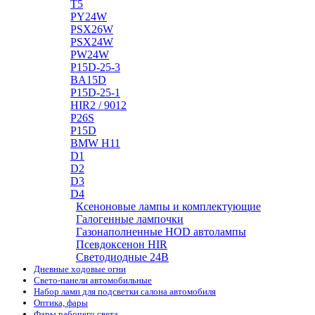
T5
PY24W
PSX26W
PSX24W
PW24W
P15D-25-3
BA15D
P15D-25-1
HIR2 / 9012
P26S
P15D
BMW H11
D1
D2
D3
D4
Ксеноновые лампы и комплектующие
Галогенные лампочки
Газонаполненные HOD автолампы
Псевдоксенон HIR
Cветодиодные 24B
Дневные ходовые огни
Свето-панели автомобильные
Набор ламп для подсветки салона автомобиля
Оптика, фары
Фары рабочего света