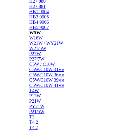
H27 880
H27 881
HB1 9004
HB3 9005
HB4 9006
HB5 9007
W5W
W16W
W21W / WY21W
W21/5W
P27W
P27/7W
C5W / C10W
C5W/C10W 31мм
C5W/C10W 36мм
C5W/C10W 39мм
C5W/C10W 41мм
T4W
P13W
P21W
PY21W
P21/5W
T3
T4.2
T4.7