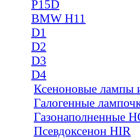
P15D
BMW H11
D1
D2
D3
D4
Ксеноновые лампы 
Галогенные лампоч
Газонаполненные H
Псевдоксенон HIR