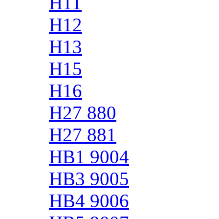
H11
H12
H13
H15
H16
H27 880
H27 881
HB1 9004
HB3 9005
HB4 9006