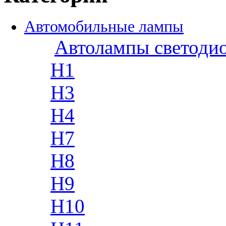
Автомобильные лампы
Автолампы светоди
H1
H3
H4
H7
H8
H9
H10