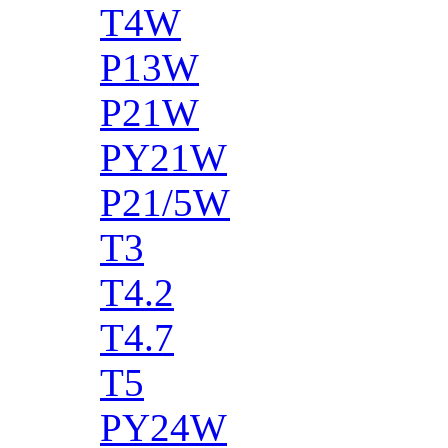
T4W
P13W
P21W
PY21W
P21/5W
T3
T4.2
T4.7
T5
PY24W