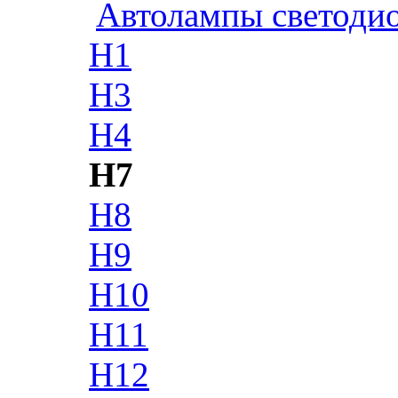
Автолампы светоди
H1
H3
H4
H7
H8
H9
H10
H11
H12