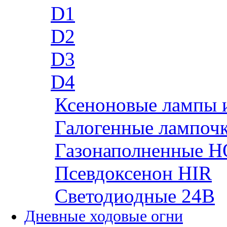
D1
D2
D3
D4
Ксеноновые лампы 
Галогенные лампоч
Газонаполненные H
Псевдоксенон HIR
Cветодиодные 24B
Дневные ходовые огни