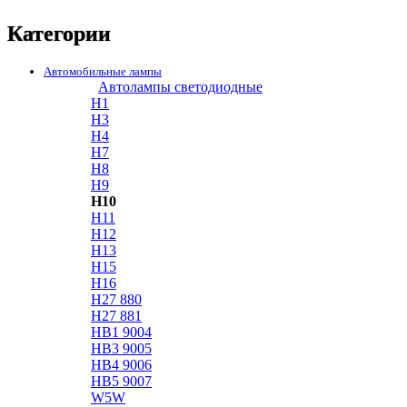
Категории
Автомобильные лампы
Автолампы светодиодные
H1
H3
H4
H7
H8
H9
H10
H11
H12
H13
H15
H16
H27 880
H27 881
HB1 9004
HB3 9005
HB4 9006
HB5 9007
W5W