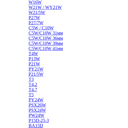
W16W
W21W / WY21W
W21/5W
P27W
P27/7W
C5W / C10W
C5W/C10W 31мм
C5W/C10W 36мм
C5W/C10W 39мм
C5W/C10W 41мм
T4W
P13W
P21W
PY21W
P21/5W
T3
T4.2
T4.7
T5
PY24W
PSX26W
PSX24W
PW24W
P15D-25-3
BA15D