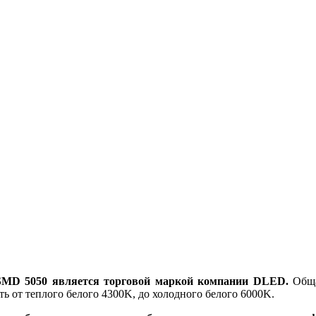
SMD 5050 является торговой маркой компании DLED.
Обща
ть от теплого белого 4300K, до холодного белого 6000K.