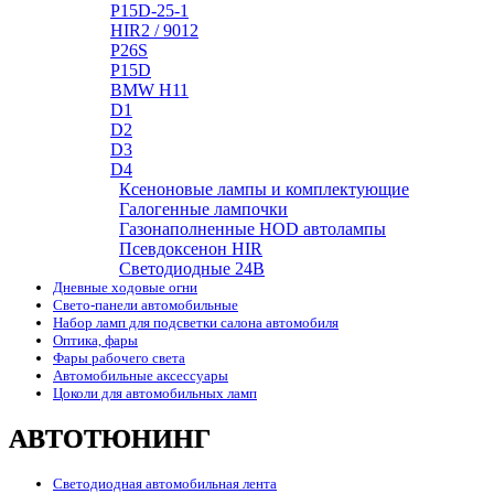
P15D-25-1
HIR2 / 9012
P26S
P15D
BMW H11
D1
D2
D3
D4
Ксеноновые лампы и комплектующие
Галогенные лампочки
Газонаполненные HOD автолампы
Псевдоксенон HIR
Cветодиодные 24B
Дневные ходовые огни
Свето-панели автомобильные
Набор ламп для подсветки салона автомобиля
Оптика, фары
Фары рабочего света
Автомобильные аксессуары
Цоколи для автомобильных ламп
АВТОТЮНИНГ
Светодиодная автомобильная лента