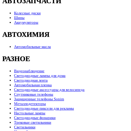
АВТОЗАПЧАСТИ
Колесные диски
Шины
Аккумуляторы
АВТОХИМИЯ
Автомобильные масла
РАЗНОЕ
Видеонаблюдение
Светодиодные лампы для дома
Светодиодная лента
Автомобильная пленка
Светодиодные аксессуары для велосипеда
Спутниковые телефоны
Защищенные телефоны Sonim
Металлодетекторы
Светодиодные пиксели для рекламы
Настольные лампы
Светодиодные фонарики
Трековые светильники
Светильники