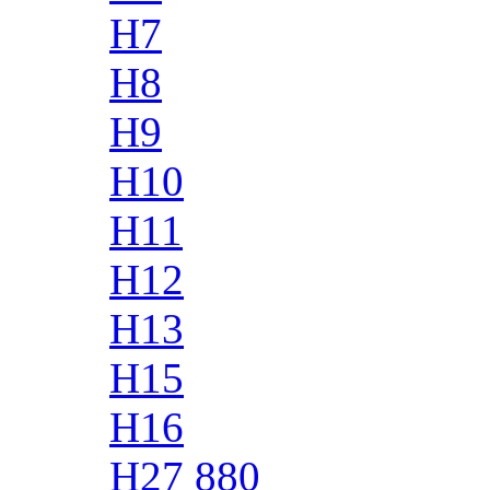
H7
H8
H9
H10
H11
H12
H13
H15
H16
H27 880