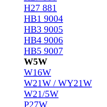
H27 881
HB1 9004
HB3 9005
HB4 9006
HB5 9007
W5W
W16W
W21W / WY21W
W21/5W
P27W