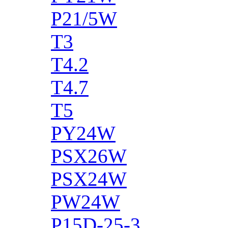
P21/5W
T3
T4.2
T4.7
T5
PY24W
PSX26W
PSX24W
PW24W
P15D-25-3