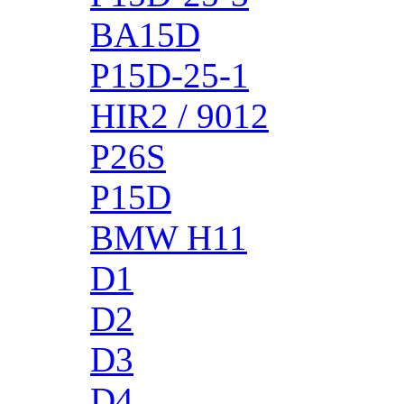
BA15D
P15D-25-1
HIR2 / 9012
P26S
P15D
BMW H11
D1
D2
D3
D4