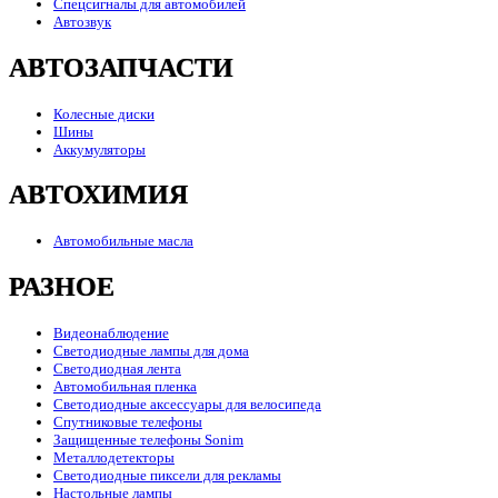
Спецсигналы для автомобилей
Автозвук
АВТОЗАПЧАСТИ
Колесные диски
Шины
Аккумуляторы
АВТОХИМИЯ
Автомобильные масла
РАЗНОЕ
Видеонаблюдение
Светодиодные лампы для дома
Светодиодная лента
Автомобильная пленка
Светодиодные аксессуары для велосипеда
Спутниковые телефоны
Защищенные телефоны Sonim
Металлодетекторы
Светодиодные пиксели для рекламы
Настольные лампы