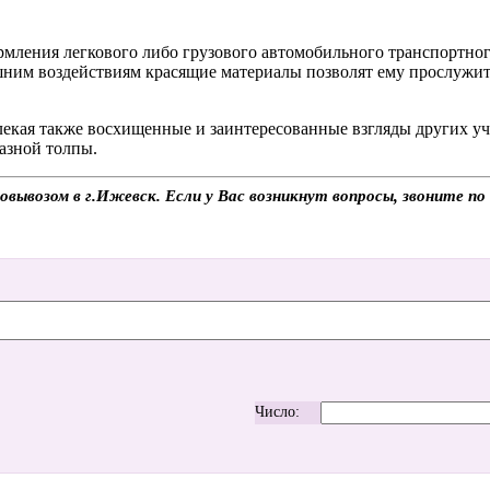
мления легкового либо грузового автомобильного транспортног
шним воздействиям красящие материалы позволят ему прослужит
влекая также восхищенные и заинтересованные взгляды других у
азной толпы.
овывозом в г.Ижевск. Если у Вас возникнут вопросы, звоните п
Число: