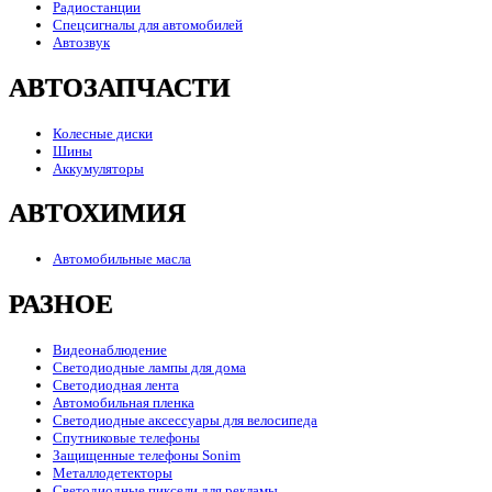
Радиостанции
Спецсигналы для автомобилей
Автозвук
АВТОЗАПЧАСТИ
Колесные диски
Шины
Аккумуляторы
АВТОХИМИЯ
Автомобильные масла
РАЗНОЕ
Видеонаблюдение
Светодиодные лампы для дома
Светодиодная лента
Автомобильная пленка
Светодиодные аксессуары для велосипеда
Спутниковые телефоны
Защищенные телефоны Sonim
Металлодетекторы
Светодиодные пиксели для рекламы