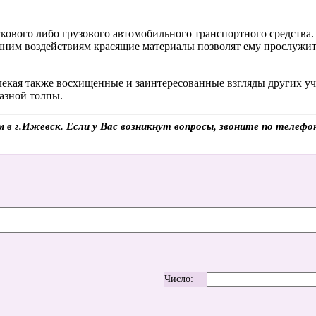
гкового либо грузового автомобильного транспортного средства
шним воздействиям красящие материалы позволят ему прослужит
влекая также восхищенные и заинтересованные взгляды других у
азной толпы.
м в г.Ижевск. Если у Вас возникнут вопросы, звоните по телеф
Число: