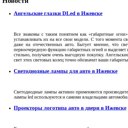
Новости
Ангельские глазки DLed в Ижевске
Все знакомы с таким понятием как «габаритные огни»
устанавливать их на все свои модели. С того момента с
даже на отечественных авто. Бытует мнение, что св
первоочередную функцию габаритных огней и выделяет г
стильно, получаем очень выгодную покупку. Ангельские
свет этих световых колец точно обозначит ваши габарит
Светодиодные лампы для авто в Ижевске
Светодиодные лампы активно применяются производител
лампы led используются и самими владельцами автомоби
Проекторы логотипа авто в двери в Ижевске