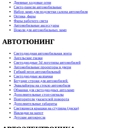
Дневные ходовые огни
Свето-панели автомобильные
Набор ламп для подсветки салона автомобиля
Оптика, фары
Фары рабочего света
Автомобильные аксессуары
Цоколи для автомобильных ламп
АВТОТЮНИНГ
Светодиодная автомобильная лента
Ангельские глазки
Светодиодные 3d логотипы автомобилей
Автомобильные проекторы в двери
Гибкий неон автомобильный
Светодиодные колпачки
Бегущие строки для автомобилей.
Эквалайзеры на стекло автомобиля
Обманки для светодиодных автоламп
Дополнительные стоп-сигналы
Повторители указателей поворота
Дополнительные габариты
Светящиеся крышки на ступицы (диски)
Накладки на капот
Детские автокресла