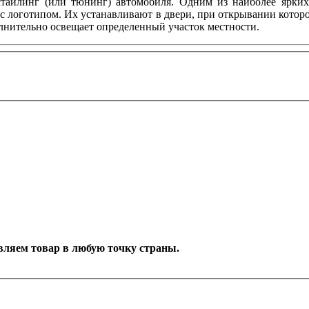
тайлинг (или тюнинг) автомобиля. Одним из наиболее ярких 
с логотипом. Их устанавливают в двери, при открывании котор
олнительно освещает определенный участок местности.
тавляем товар в любую точку страны.