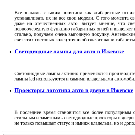
Все знакомы с таким понятием как «габаритные огни»
устанавливать их на все свои модели. С того момента с
даже на отечественных авто. Бытует мнение, что св
первоочередную функцию габаритных огней и выделяет г
стильно, получаем очень выгодную покупку. Ангельские
свет этих световых колец точно обозначит ваши габарит
Светодиодные лампы для авто в Ижевске
Светодиодные лампы активно применяются производител
лампы led используются и самими владельцами автомоби
Проекторы логотипа авто в двери в Ижевске
В последнее время становится все более популярным с
стильным и заметным - светодиодные проекторы в двери 
не только повышает статус и имидж владельца, но и доп