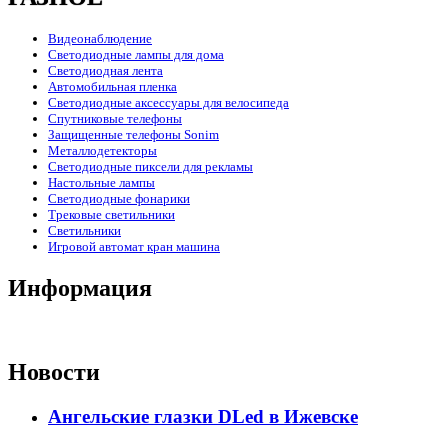
Видеонаблюдение
Светодиодные лампы для дома
Светодиодная лента
Автомобильная пленка
Светодиодные аксессуары для велосипеда
Спутниковые телефоны
Защищенные телефоны Sonim
Металлодетекторы
Светодиодные пиксели для рекламы
Настольные лампы
Светодиодные фонарики
Трековые светильники
Светильники
Игровой автомат кран машина
Информация
Новости
Ангельские глазки DLed в Ижевске