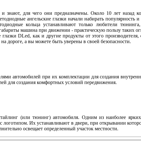
 и знают, для чего они предназначены. Около 10 лет назад
ветодиодные ангельские глазки начали набирать популярность и
етодиодные кольца устанавливают только любители тюнинга, 
абариты машина при движении - практическую пользу таких огн
 глазки DLed, как и другие продукты от этого производителя
ы на дороге, а вы можете быть уверены в своей безопасности.
ями автомобилей при их комплектации для создания внутренн
лей для создания комфортных условий передвижения.
тайлинг (или тюнинг) автомобиля. Одним из наиболее ярких 
с логотипом. Их устанавливают в двери, при открывании котор
олнительно освещает определенный участок местности.