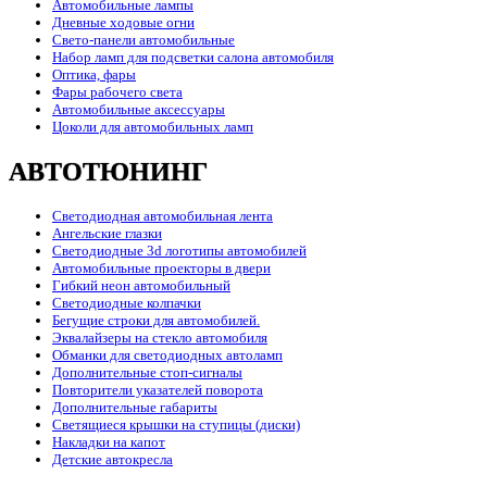
Автомобильные лампы
Дневные ходовые огни
Свето-панели автомобильные
Набор ламп для подсветки салона автомобиля
Оптика, фары
Фары рабочего света
Автомобильные аксессуары
Цоколи для автомобильных ламп
АВТОТЮНИНГ
Светодиодная автомобильная лента
Ангельские глазки
Светодиодные 3d логотипы автомобилей
Автомобильные проекторы в двери
Гибкий неон автомобильный
Светодиодные колпачки
Бегущие строки для автомобилей.
Эквалайзеры на стекло автомобиля
Обманки для светодиодных автоламп
Дополнительные стоп-сигналы
Повторители указателей поворота
Дополнительные габариты
Светящиеся крышки на ступицы (диски)
Накладки на капот
Детские автокресла