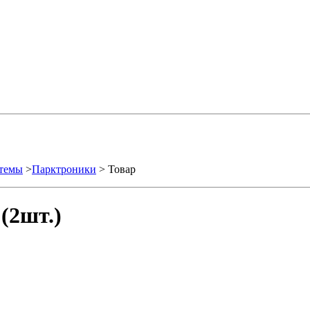
стемы
>
Парктроники
> Товар
(2шт.)