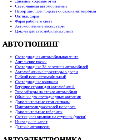
Дневные ходовые огни
Свето-панели автомобильные
Набор ламп для подсветки салона автомобиля
Оптика, фары
Фары рабочего света
Автомобильные аксессуары
Цоколи для автомобильных ламп
АВТОТЮНИНГ
Светодиодная автомобильная лента
Ангельские глазки
Светодиодные 3d логотипы автомобилей
Автомобильные проекторы в двери
Гибкий неон автомобильный
Светодиодные колпачки
Бегущие строки для автомобилей.
Эквалайзеры на стекло автомобиля
Обманки для светодиодных автоламп
Дополнительные стоп-сигналы
Повторители указателей поворота
Дополнительные габариты
Светящиеся крышки на ступицы (диски)
Накладки на капот
Детские автокресла
АВТОЭЛЕКТРОНИКА