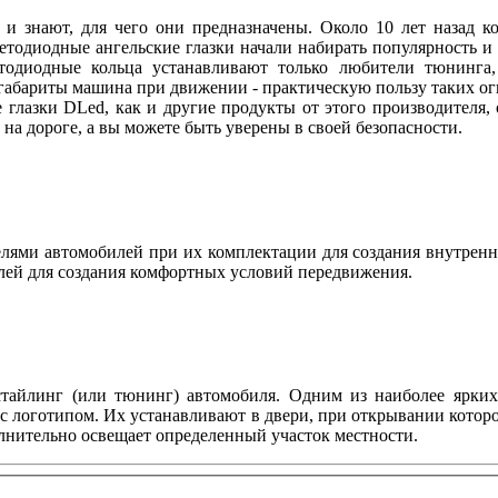
 и знают, для чего они предназначены. Около 10 лет назад
ветодиодные ангельские глазки начали набирать популярность и
етодиодные кольца устанавливают только любители тюнинга, 
абариты машина при движении - практическую пользу таких огн
 глазки DLed, как и другие продукты от этого производителя
ы на дороге, а вы можете быть уверены в своей безопасности.
ями автомобилей при их комплектации для создания внутренн
лей для создания комфортных условий передвижения.
тайлинг (или тюнинг) автомобиля. Одним из наиболее ярких 
с логотипом. Их устанавливают в двери, при открывании котор
олнительно освещает определенный участок местности.