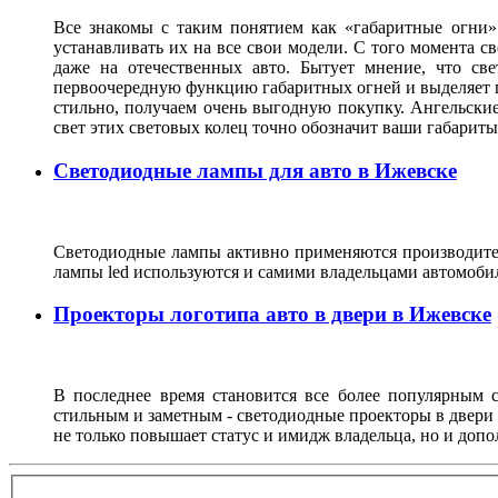
Все знакомы с таким понятием как «габаритные огни»
устанавливать их на все свои модели. С того момента с
даже на отечественных авто. Бытует мнение, что св
первоочередную функцию габаритных огней и выделяет г
стильно, получаем очень выгодную покупку. Ангельские
свет этих световых колец точно обозначит ваши габарит
Светодиодные лампы для авто в Ижевске
Светодиодные лампы активно применяются производител
лампы led используются и самими владельцами автомоби
Проекторы логотипа авто в двери в Ижевске
В последнее время становится все более популярным с
стильным и заметным - светодиодные проекторы в двери 
не только повышает статус и имидж владельца, но и доп