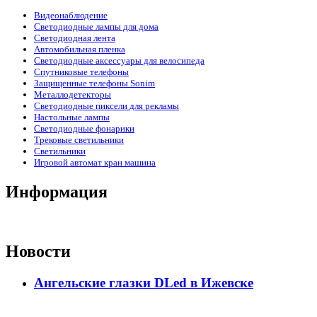
Видеонаблюдение
Светодиодные лампы для дома
Светодиодная лента
Автомобильная пленка
Светодиодные аксессуары для велосипеда
Спутниковые телефоны
Защищенные телефоны Sonim
Металлодетекторы
Светодиодные пиксели для рекламы
Настольные лампы
Светодиодные фонарики
Трековые светильники
Светильники
Игровой автомат кран машина
Информация
Новости
Ангельские глазки DLed в Ижевске