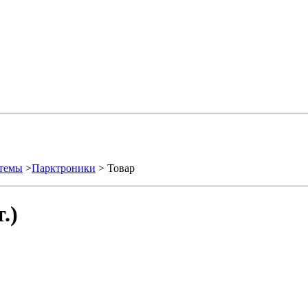
стемы
>
Парктроники
> Товар
.)