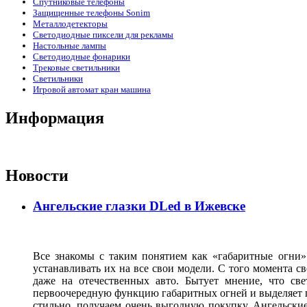
Спутниковые телефоны
Защищенные телефоны Sonim
Металлодетекторы
Светодиодные пиксели для рекламы
Настольные лампы
Светодиодные фонарики
Трековые светильники
Светильники
Игровой автомат кран машина
Информация
Новости
Ангельские глазки DLed в Ижевске
Все знакомы с таким понятием как «габаритные огни»
устанавливать их на все свои модели. С того момента с
даже на отечественных авто. Бытует мнение, что св
первоочередную функцию габаритных огней и выделяет г
стильно, получаем очень выгодную покупку. Ангельские