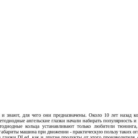
 и знают, для чего они предназначены. Около 10 лет назад
ветодиодные ангельские глазки начали набирать популярность и
етодиодные кольца устанавливают только любители тюнинга, 
абариты машина при движении - практическую пользу таких огн
 глазки DLed, как и другие продукты от этого производителя