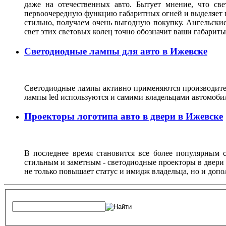
даже на отечественных авто. Бытует мнение, что св
первоочередную функцию габаритных огней и выделяет г
стильно, получаем очень выгодную покупку. Ангельские
свет этих световых колец точно обозначит ваши габарит
Светодиодные лампы для авто в Ижевске
Светодиодные лампы активно применяются производител
лампы led используются и самими владельцами автомоби
Проекторы логотипа авто в двери в Ижевске
В последнее время становится все более популярным с
стильным и заметным - светодиодные проекторы в двери 
не только повышает статус и имидж владельца, но и доп