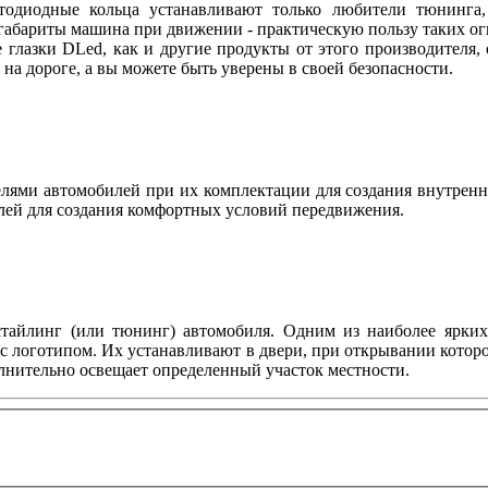
етодиодные кольца устанавливают только любители тюнинга, 
абариты машина при движении - практическую пользу таких огн
 глазки DLed, как и другие продукты от этого производителя
ы на дороге, а вы можете быть уверены в своей безопасности.
ями автомобилей при их комплектации для создания внутренн
лей для создания комфортных условий передвижения.
тайлинг (или тюнинг) автомобиля. Одним из наиболее ярких 
с логотипом. Их устанавливают в двери, при открывании котор
олнительно освещает определенный участок местности.