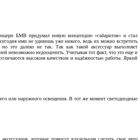
 концерн БМВ придумал новую концепцию «габаритов» и стал
 сегодня ими не удивишь уже никого, ведь их можно встретить
но это далеко не так. Так как такой аксессуар выполняет
ей невозможно недооценить. Учитывая тот факт, что это еще и
, отличаются высоким качеством и надёжностью работы. Яркий
его или наружного освещения. В тот же момент светодиодные
аксессуаров, которые помогут владельцам сделать свое авто