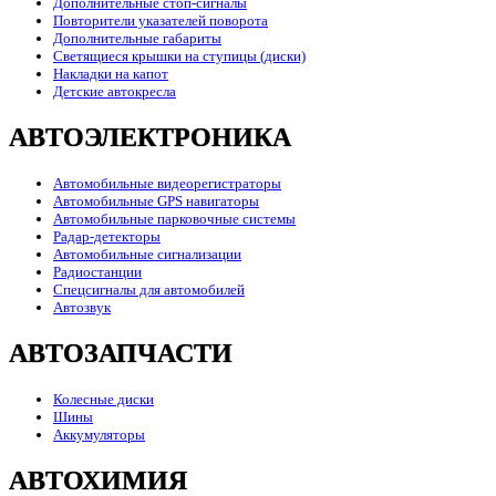
Дополнительные стоп-сигналы
Повторители указателей поворота
Дополнительные габариты
Светящиеся крышки на ступицы (диски)
Накладки на капот
Детские автокресла
АВТОЭЛЕКТРОНИКА
Автомобильные видеорегистраторы
Автомобильные GPS навигаторы
Автомобильные парковочные системы
Радар-детекторы
Автомобильные сигнализации
Радиостанции
Спецсигналы для автомобилей
Автозвук
АВТОЗАПЧАСТИ
Колесные диски
Шины
Аккумуляторы
АВТОХИМИЯ