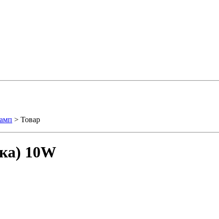
ламп
> Товар
нка) 10W