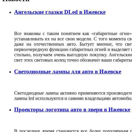
Ангельские глазки DLed в Ижевске
Все знакомы с таким понятием как «габаритные огни»
устанавливать их на все свои модели. С того момента с
даже на отечественных авто. Бытует мнение, что св
первоочередную функцию габаритных огней и выделяет г
стильно, получаем очень выгодную покупку. Ангельские
свет этих световых колец точно обозначит ваши габарит
Светодиодные лампы для авто в Ижевске
Светодиодные лампы активно применяются производител
лампы led используются и самими владельцами автомоби
Проекторы логотипа авто в двери в Ижевске
В последнее время становится все более популярным с