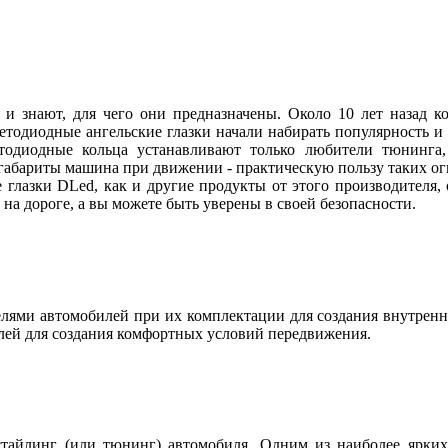
 и знают, для чего они предназначены. Около 10 лет назад
ветодиодные ангельские глазки начали набирать популярность и
етодиодные кольца устанавливают только любители тюнинга, 
абариты машина при движении - практическую пользу таких огн
 глазки DLed, как и другие продукты от этого производителя
ы на дороге, а вы можете быть уверены в своей безопасности.
ями автомобилей при их комплектации для создания внутренн
лей для создания комфортных условий передвижения.
тайлинг (или тюнинг) автомобиля. Одним из наиболее ярких 