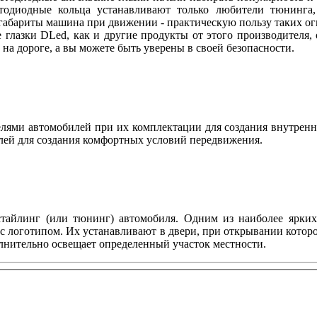
етодиодные кольца устанавливают только любители тюнинга, 
абариты машина при движении - практическую пользу таких огн
 глазки DLed, как и другие продукты от этого производителя
ы на дороге, а вы можете быть уверены в своей безопасности.
ями автомобилей при их комплектации для создания внутренн
лей для создания комфортных условий передвижения.
тайлинг (или тюнинг) автомобиля. Одним из наиболее ярких 
с логотипом. Их устанавливают в двери, при открывании котор
олнительно освещает определенный участок местности.