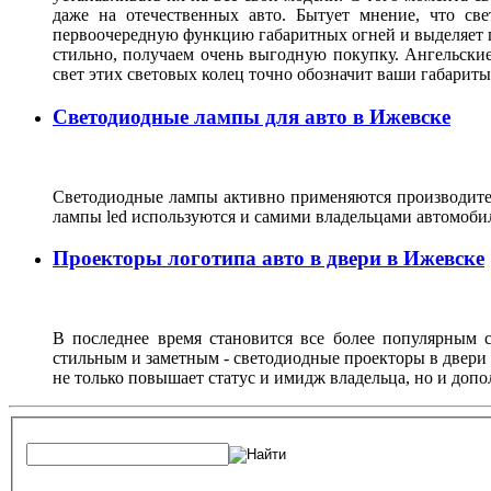
даже на отечественных авто. Бытует мнение, что св
первоочередную функцию габаритных огней и выделяет г
стильно, получаем очень выгодную покупку. Ангельские
свет этих световых колец точно обозначит ваши габарит
Светодиодные лампы для авто в Ижевске
Светодиодные лампы активно применяются производител
лампы led используются и самими владельцами автомоби
Проекторы логотипа авто в двери в Ижевске
В последнее время становится все более популярным с
стильным и заметным - светодиодные проекторы в двери 
не только повышает статус и имидж владельца, но и доп