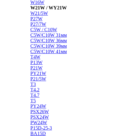
W16W
W21W / WY21W
W21/5W
P27W
P27/7W
C5W / C10W
C5W/C10W 31мм
C5W/C10W 36мм
C5W/C10W 39мм
C5W/C10W 41мм
T4W
P13W
P21W
PY21W
P21/5W
T3
T4.2
T4.7
T5
PY24W
PSX26W
PSX24W
PW24W
P15D-25-3
BA15D