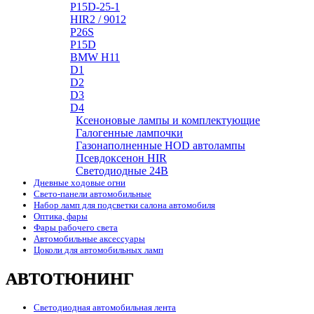
P15D-25-1
HIR2 / 9012
P26S
P15D
BMW H11
D1
D2
D3
D4
Ксеноновые лампы и комплектующие
Галогенные лампочки
Газонаполненные HOD автолампы
Псевдоксенон HIR
Cветодиодные 24B
Дневные ходовые огни
Свето-панели автомобильные
Набор ламп для подсветки салона автомобиля
Оптика, фары
Фары рабочего света
Автомобильные аксессуары
Цоколи для автомобильных ламп
АВТОТЮНИНГ
Светодиодная автомобильная лента