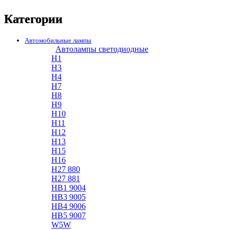
Категории
Автомобильные лампы
Автолампы светодиодные
H1
H3
H4
H7
H8
H9
H10
H11
H12
H13
H15
H16
H27 880
H27 881
HB1 9004
HB3 9005
HB4 9006
HB5 9007
W5W