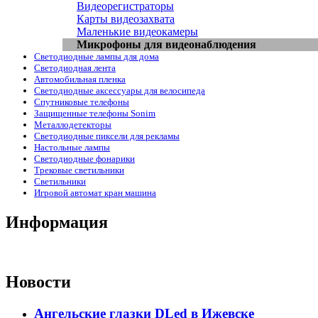
Видеорегистраторы
Карты видеозахвата
Маленькие видеокамеры
Микрофоны для видеонаблюдения
Светодиодные лампы для дома
Светодиодная лента
Автомобильная пленка
Светодиодные аксессуары для велосипеда
Спутниковые телефоны
Защищенные телефоны Sonim
Металлодетекторы
Светодиодные пиксели для рекламы
Настольные лампы
Светодиодные фонарики
Трековые светильники
Светильники
Игровой автомат кран машина
Информация
Новости
Ангельские глазки DLed в Ижевске