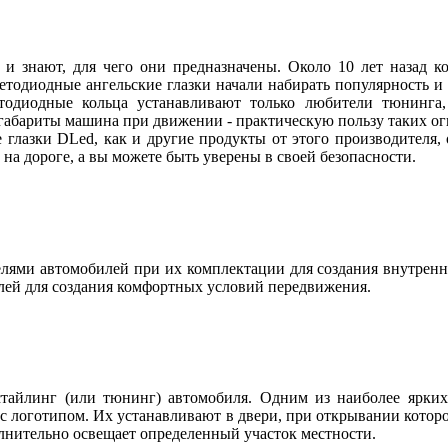
 и знают, для чего они предназначены. Около 10 лет назад
ветодиодные ангельские глазки начали набирать популярность и
етодиодные кольца устанавливают только любители тюнинга, 
абариты машина при движении - практическую пользу таких огн
 глазки DLed, как и другие продукты от этого производителя
ы на дороге, а вы можете быть уверены в своей безопасности.
ями автомобилей при их комплектации для создания внутренн
лей для создания комфортных условий передвижения.
тайлинг (или тюнинг) автомобиля. Одним из наиболее ярких 
с логотипом. Их устанавливают в двери, при открывании котор
олнительно освещает определенный участок местности.