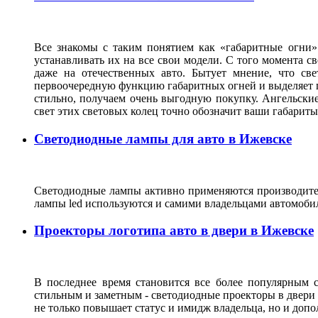
Все знакомы с таким понятием как «габаритные огни»
устанавливать их на все свои модели. С того момента с
даже на отечественных авто. Бытует мнение, что св
первоочередную функцию габаритных огней и выделяет г
стильно, получаем очень выгодную покупку. Ангельские
свет этих световых колец точно обозначит ваши габарит
Светодиодные лампы для авто в Ижевске
Светодиодные лампы активно применяются производител
лампы led используются и самими владельцами автомоби
Проекторы логотипа авто в двери в Ижевске
В последнее время становится все более популярным с
стильным и заметным - светодиодные проекторы в двери 
не только повышает статус и имидж владельца, но и доп