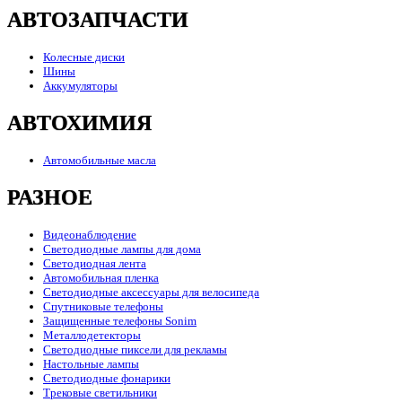
АВТОЗАПЧАСТИ
Колесные диски
Шины
Аккумуляторы
АВТОХИМИЯ
Автомобильные масла
РАЗНОЕ
Видеонаблюдение
Светодиодные лампы для дома
Светодиодная лента
Автомобильная пленка
Светодиодные аксессуары для велосипеда
Спутниковые телефоны
Защищенные телефоны Sonim
Металлодетекторы
Светодиодные пиксели для рекламы
Настольные лампы
Светодиодные фонарики
Трековые светильники