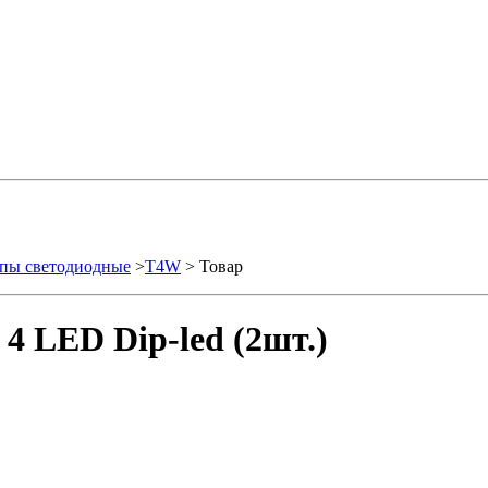
пы светодиодные
>
T4W
> Товар
4 LED Dip-led (2шт.)