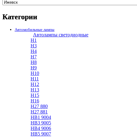
Категории
Автомобильные лампы
Автолампы светодиодные
H1
H3
H4
H7
H8
H9
H10
H11
H12
H13
H15
H16
H27 880
H27 881
HB1 9004
HB3 9005
HB4 9006
HB5 9007