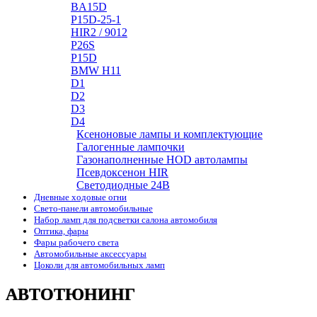
BA15D
P15D-25-1
HIR2 / 9012
P26S
P15D
BMW H11
D1
D2
D3
D4
Ксеноновые лампы и комплектующие
Галогенные лампочки
Газонаполненные HOD автолампы
Псевдоксенон HIR
Cветодиодные 24B
Дневные ходовые огни
Свето-панели автомобильные
Набор ламп для подсветки салона автомобиля
Оптика, фары
Фары рабочего света
Автомобильные аксессуары
Цоколи для автомобильных ламп
АВТОТЮНИНГ