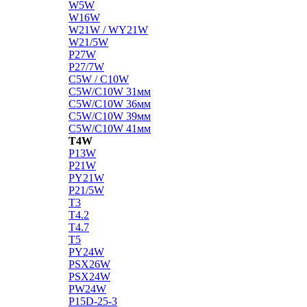
W5W
W16W
W21W / WY21W
W21/5W
P27W
P27/7W
C5W / C10W
C5W/C10W 31мм
C5W/C10W 36мм
C5W/C10W 39мм
C5W/C10W 41мм
T4W
P13W
P21W
PY21W
P21/5W
T3
T4.2
T4.7
T5
PY24W
PSX26W
PSX24W
PW24W
P15D-25-3