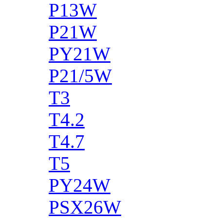
P13W
P21W
PY21W
P21/5W
T3
T4.2
T4.7
T5
PY24W
PSX26W