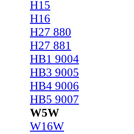
H15
H16
H27 880
H27 881
HB1 9004
HB3 9005
HB4 9006
HB5 9007
W5W
W16W