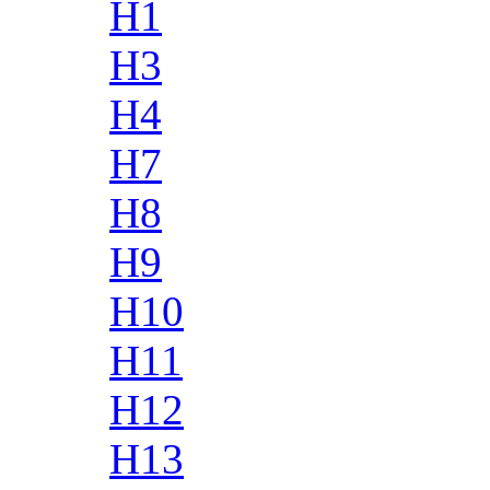
H1
H3
H4
H7
H8
H9
H10
H11
H12
H13