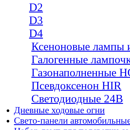
D2
D3
D4
Ксеноновые лампы 
Галогенные лампоч
Газонаполненные H
Псевдоксенон HIR
Cветодиодные 24B
Дневные ходовые огни
Свето-панели автомобильны