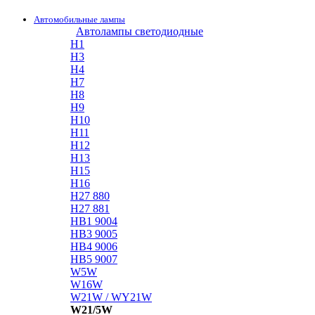
Автомобильные лампы
Автолампы светодиодные
H1
H3
H4
H7
H8
H9
H10
H11
H12
H13
H15
H16
H27 880
H27 881
HB1 9004
HB3 9005
HB4 9006
HB5 9007
W5W
W16W
W21W / WY21W
W21/5W