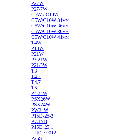
P27W
P27/7W
C5W / C10W
C5W/C10W 31мм
C5W/C10W 36мм
C5W/C10W 39мм
C5W/C10W 41мм
T4W
P13W
P21W
PY21W
P21/5W
T3
T4.2
T4.7
T5
PY24W
PSX26W
PSX24W
PW24W
P15D-25-3
BA15D
P15D-25-1
HIR2 / 9012
P26S