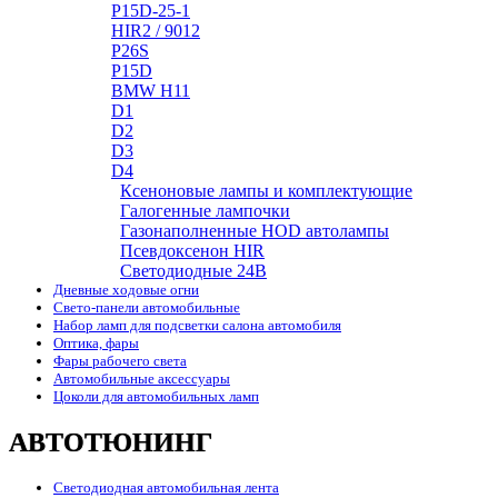
P15D-25-1
HIR2 / 9012
P26S
P15D
BMW H11
D1
D2
D3
D4
Ксеноновые лампы и комплектующие
Галогенные лампочки
Газонаполненные HOD автолампы
Псевдоксенон HIR
Cветодиодные 24B
Дневные ходовые огни
Свето-панели автомобильные
Набор ламп для подсветки салона автомобиля
Оптика, фары
Фары рабочего света
Автомобильные аксессуары
Цоколи для автомобильных ламп
АВТОТЮНИНГ
Светодиодная автомобильная лента