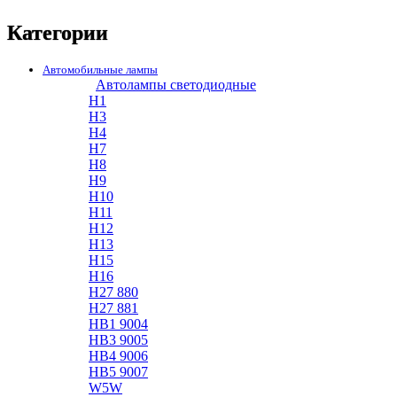
Категории
Автомобильные лампы
Автолампы светодиодные
H1
H3
H4
H7
H8
H9
H10
H11
H12
H13
H15
H16
H27 880
H27 881
HB1 9004
HB3 9005
HB4 9006
HB5 9007
W5W