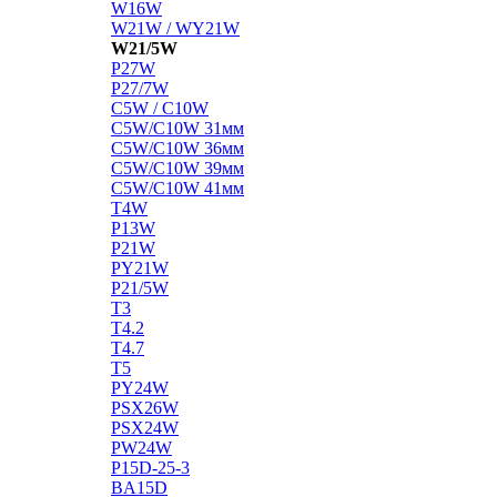
W16W
W21W / WY21W
W21/5W
P27W
P27/7W
C5W / C10W
C5W/C10W 31мм
C5W/C10W 36мм
C5W/C10W 39мм
C5W/C10W 41мм
T4W
P13W
P21W
PY21W
P21/5W
T3
T4.2
T4.7
T5
PY24W
PSX26W
PSX24W
PW24W
P15D-25-3
BA15D