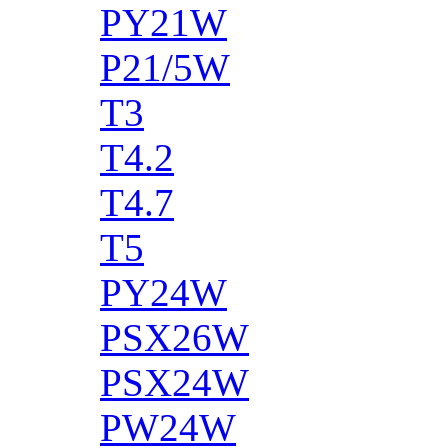
PY21W
P21/5W
T3
T4.2
T4.7
T5
PY24W
PSX26W
PSX24W
PW24W