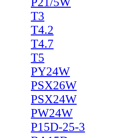
P21/5W
T3
T4.2
T4.7
T5
PY24W
PSX26W
PSX24W
PW24W
P15D-25-3