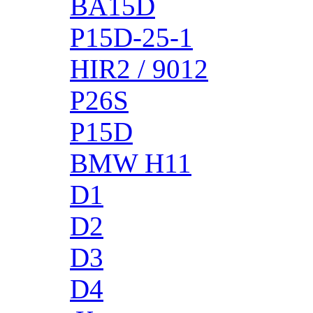
BA15D
P15D-25-1
HIR2 / 9012
P26S
P15D
BMW H11
D1
D2
D3
D4