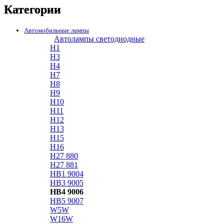
Категории
Автомобильные лампы
Автолампы светодиодные
H1
H3
H4
H7
H8
H9
H10
H11
H12
H13
H15
H16
H27 880
H27 881
HB1 9004
HB3 9005
HB4 9006
HB5 9007
W5W
W16W