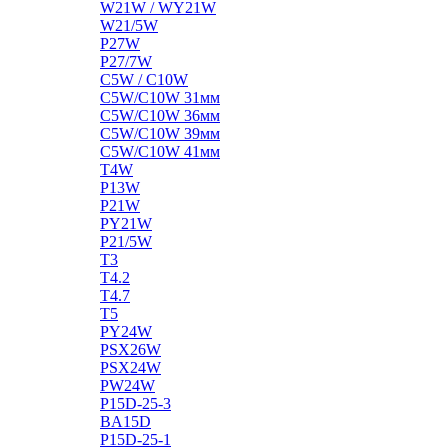
W21W / WY21W
W21/5W
P27W
P27/7W
C5W / C10W
C5W/C10W 31мм
C5W/C10W 36мм
C5W/C10W 39мм
C5W/C10W 41мм
T4W
P13W
P21W
PY21W
P21/5W
T3
T4.2
T4.7
T5
PY24W
PSX26W
PSX24W
PW24W
P15D-25-3
BA15D
P15D-25-1