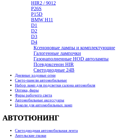
HIR2 / 9012
P26S
P15D
BMW H11
D1
D2
D3
D4
Ксеноновые лампы и комплектующие
Галогенные лампочки
Газонаполненные HOD автолампы
Псевдоксенон HIR
Cветодиодные 24B
Дневные ходовые огни
Свето-панели автомобильные
Набор ламп для подсветки салона автомобиля
Оптика, фары
Фары рабочего света
Автомобильные аксессуары
Цоколи для автомобильных ламп
АВТОТЮНИНГ
Светодиодная автомобильная лента
Ангельские глазки