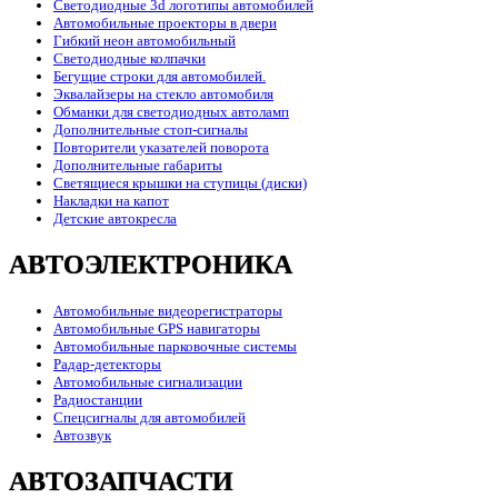
Светодиодные 3d логотипы автомобилей
Автомобильные проекторы в двери
Гибкий неон автомобильный
Светодиодные колпачки
Бегущие строки для автомобилей.
Эквалайзеры на стекло автомобиля
Обманки для светодиодных автоламп
Дополнительные стоп-сигналы
Повторители указателей поворота
Дополнительные габариты
Светящиеся крышки на ступицы (диски)
Накладки на капот
Детские автокресла
АВТОЭЛЕКТРОНИКА
Автомобильные видеорегистраторы
Автомобильные GPS навигаторы
Автомобильные парковочные системы
Радар-детекторы
Автомобильные сигнализации
Радиостанции
Спецсигналы для автомобилей
Автозвук
АВТОЗАПЧАСТИ