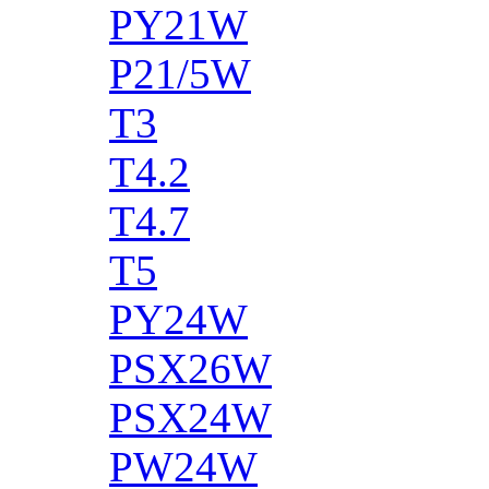
PY21W
P21/5W
T3
T4.2
T4.7
T5
PY24W
PSX26W
PSX24W
PW24W