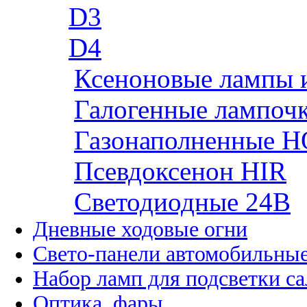
D3
D4
Ксеноновые лампы 
Галогенные лампоч
Газонаполненные H
Псевдоксенон HIR
Cветодиодные 24B
Дневные ходовые огни
Свето-панели автомобильны
Набор ламп для подсветки с
Оптика, фары