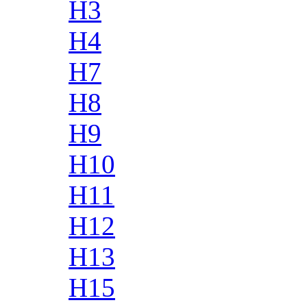
H3
H4
H7
H8
H9
H10
H11
H12
H13
H15