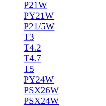
P21W
PY21W
P21/5W
T3
T4.2
T4.7
T5
PY24W
PSX26W
PSX24W