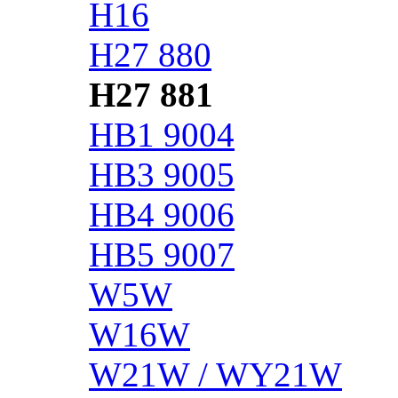
H16
H27 880
H27 881
HB1 9004
HB3 9005
HB4 9006
HB5 9007
W5W
W16W
W21W / WY21W