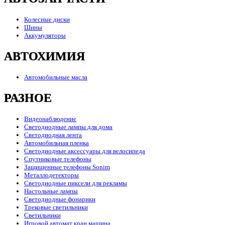
Колесные диски
Шины
Аккумуляторы
АВТОХИМИЯ
Автомобильные масла
РАЗНОЕ
Видеонаблюдение
Светодиодные лампы для дома
Светодиодная лента
Автомобильная пленка
Светодиодные аксессуары для велосипеда
Спутниковые телефоны
Защищенные телефоны Sonim
Металлодетекторы
Светодиодные пиксели для рекламы
Настольные лампы
Светодиодные фонарики
Трековые светильники
Светильники
Игровой автомат кран машина