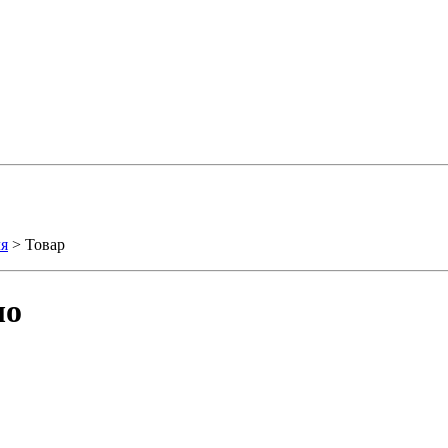
ля
> Товар
ло