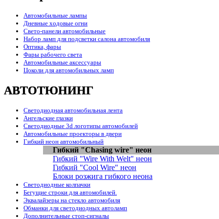
Автомобильные лампы
Дневные ходовые огни
Свето-панели автомобильные
Набор ламп для подсветки салона автомобиля
Оптика, фары
Фары рабочего света
Автомобильные аксессуары
Цоколи для автомобильных ламп
АВТОТЮНИНГ
Светодиодная автомобильная лента
Ангельские глазки
Светодиодные 3d логотипы автомобилей
Автомобильные проекторы в двери
Гибкий неон автомобильный
Гибкий "Chasing wire" неон
Гибкий "Wire With Welt" неон
Гибкий "Cool Wire" неон
Блоки розжига гибкого неона
Светодиодные колпачки
Бегущие строки для автомобилей.
Эквалайзеры на стекло автомобиля
Обманки для светодиодных автоламп
Дополнительные стоп-сигналы