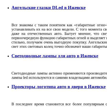
Ангельские глазки DLed в Ижевске
Все знакомы с таким понятием как «габаритные огни»
устанавливать их на все свои модели. С того момента с
даже на отечественных авто. Бытует мнение, что св
первоочередную функцию габаритных огней и выделяет г
стильно, получаем очень выгодную покупку. Ангельские
свет этих световых колец точно обозначит ваши габарит
Светодиодные лампы для авто в Ижевске
Светодиодные лампы активно применяются производител
лампы led используются и самими владельцами автомоби
Проекторы логотипа авто в двери в Ижевске
В последнее время становится все более популярным с