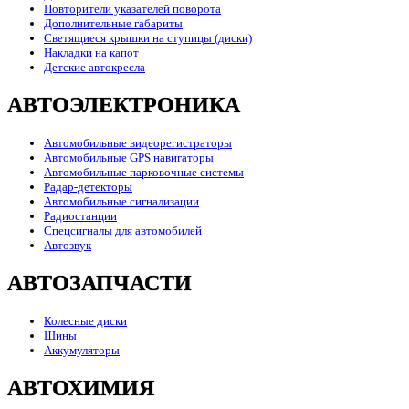
Повторители указателей поворота
Дополнительные габариты
Светящиеся крышки на ступицы (диски)
Накладки на капот
Детские автокресла
АВТОЭЛЕКТРОНИКА
Автомобильные видеорегистраторы
Автомобильные GPS навигаторы
Автомобильные парковочные системы
Радар-детекторы
Автомобильные сигнализации
Радиостанции
Спецсигналы для автомобилей
Автозвук
АВТОЗАПЧАСТИ
Колесные диски
Шины
Аккумуляторы
АВТОХИМИЯ