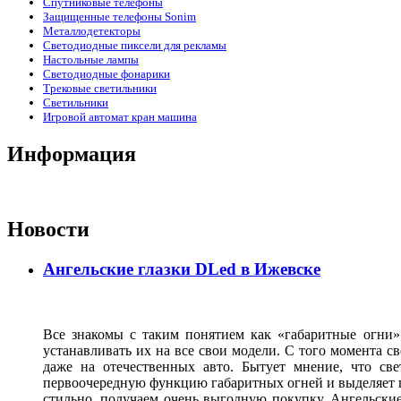
Спутниковые телефоны
Защищенные телефоны Sonim
Металлодетекторы
Светодиодные пиксели для рекламы
Настольные лампы
Светодиодные фонарики
Трековые светильники
Светильники
Игровой автомат кран машина
Информация
Новости
Ангельские глазки DLed в Ижевске
Все знакомы с таким понятием как «габаритные огни»
устанавливать их на все свои модели. С того момента с
даже на отечественных авто. Бытует мнение, что св
первоочередную функцию габаритных огней и выделяет г
стильно, получаем очень выгодную покупку. Ангельские