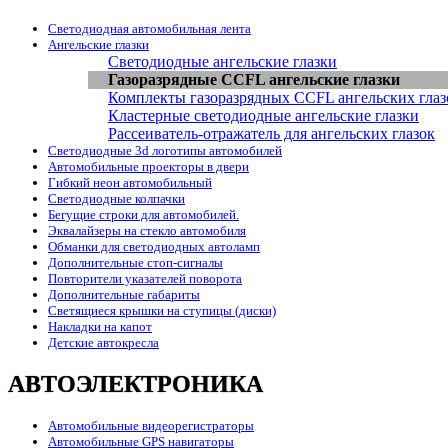
Светодиодная автомобильная лента
Ангельские глазки
Светодиодные ангельские глазки
Газоразрядные CCFL ангельские глазки
Комплекты газоразрядных CCFL ангельских глаз
Кластерные светодиодные ангельские глазки
Рассеиватель-отражатель для ангельских глазок
Светодиодные 3d логотипы автомобилей
Автомобильные проекторы в двери
Гибкий неон автомобильный
Светодиодные колпачки
Бегущие строки для автомобилей.
Эквалайзеры на стекло автомобиля
Обманки для светодиодных автоламп
Дополнительные стоп-сигналы
Повторители указателей поворота
Дополнительные габариты
Светящиеся крышки на ступицы (диски)
Накладки на капот
Детские автокресла
АВТОЭЛЕКТРОНИКА
Автомобильные видеорегистраторы
Автомобильные GPS навигаторы