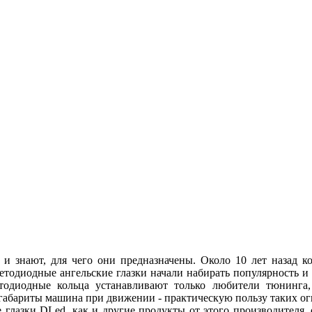
 и знают, для чего они предназначены. Около 10 лет назад
ветодиодные ангельские глазки начали набирать популярность и
етодиодные кольца устанавливают только любители тюнинга, 
абариты машина при движении - практическую пользу таких огн
 глазки DLed, как и другие продукты от этого производителя