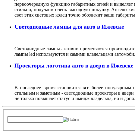
первоочередную функцию габаритных огней и выделяет г
стильно, получаем очень выгодную покупку. Ангельские
свет этих световых колец точно обозначит ваши габарит
Светодиодные лампы для авто в Ижевске
Светодиодные лампы активно применяются производител
лампы led используются и самими владельцами автомоби
Проекторы логотипа авто в двери в Ижевске
В последнее время становится все более популярным с
стильным и заметным - светодиодные проекторы в двери 
не только повышает статус и имидж владельца, но и доп