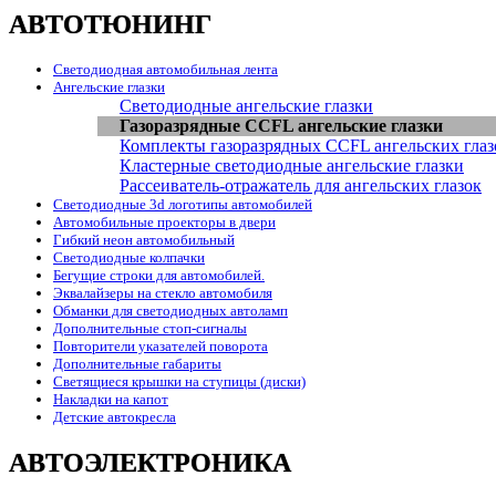
АВТОТЮНИНГ
Светодиодная автомобильная лента
Ангельские глазки
Светодиодные ангельские глазки
Газоразрядные CCFL ангельские глазки
Комплекты газоразрядных CCFL ангельских глаз
Кластерные светодиодные ангельские глазки
Рассеиватель-отражатель для ангельских глазок
Светодиодные 3d логотипы автомобилей
Автомобильные проекторы в двери
Гибкий неон автомобильный
Светодиодные колпачки
Бегущие строки для автомобилей.
Эквалайзеры на стекло автомобиля
Обманки для светодиодных автоламп
Дополнительные стоп-сигналы
Повторители указателей поворота
Дополнительные габариты
Светящиеся крышки на ступицы (диски)
Накладки на капот
Детские автокресла
АВТОЭЛЕКТРОНИКА