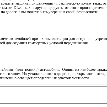
абариты машина при движении - практическую пользу таких огн
 глазки DLed, как и другие продукты от этого производителя
ы на дороге, а вы можете быть уверены в своей безопасности.
ями автомобилей при их комплектации для создания внутренн
лей для создания комфортных условий передвижения.
тайлинг (или тюнинг) автомобиля. Одним из наиболее ярких 
с логотипом. Их устанавливают в двери, при открывании котор
олнительно освещает определенный участок местности.