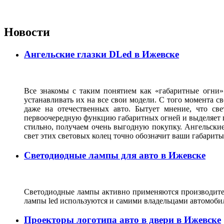
Новости
Ангельские глазки DLed в Ижевске
Все знакомы с таким понятием как «габаритные огни»
устанавливать их на все свои модели. С того момента с
даже на отечественных авто. Бытует мнение, что св
первоочередную функцию габаритных огней и выделяет г
стильно, получаем очень выгодную покупку. Ангельские
свет этих световых колец точно обозначит ваши габарит
Светодиодные лампы для авто в Ижевске
Светодиодные лампы активно применяются производител
лампы led используются и самими владельцами автомоби
Проекторы логотипа авто в двери в Ижевске