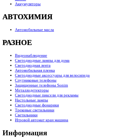
Аккумуляторы
АВТОХИМИЯ
Автомобильные масла
РАЗНОЕ
Видеонаблюдение
Светодиодные лампы для дома
Светодиодная лента
Автомобильная пленка
Светодиодные аксессуары для велосипеда
Спутниковые телефоны
Защищенные телефоны Sonim
Металлодетекторы
Светодиодные пиксели для рекламы
Настольные лампы
Светодиодные фонарики
Трековые светильники
Светильники
Игровой автомат кран машина
Информация